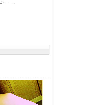
のか・・・。
。