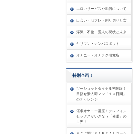
エロいサービスや風俗について
出会い・セフレ・割り切りと女
浮気・不倫・愛人の現状と未来
ヤリマン・ナンパスポット
オナニー・オナテク研究所
特別企画！
ツーショットダイヤル初体験！
目指せ素人即マン「１０日間」
のチャレンジ
催眠オナニー講座！テレフォン
セックスがいざなう「催眠」の
世界！
直ぐに聞ける！ＲＥＡＬツーシ