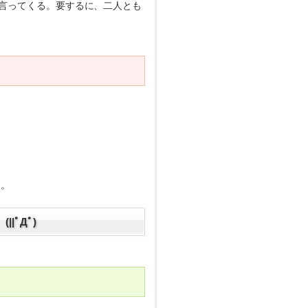
言ってくる。要するに、二人とも
・。
ﾟДﾟ)