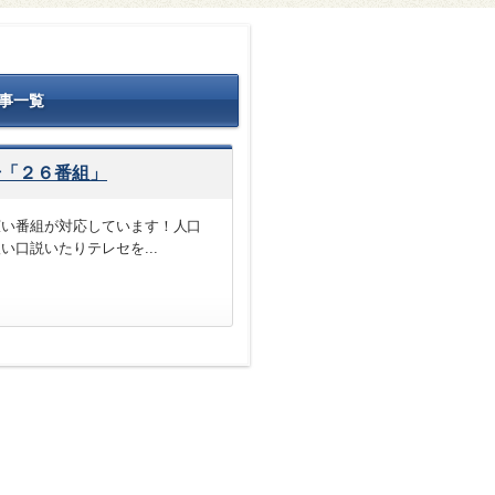
事一覧
号「２６番組」
広い番組が対応しています！人口
口説いたりテレセを...