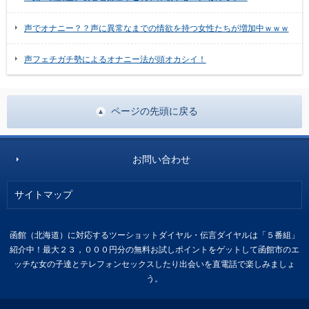
声でオナニー？？声に異常なまでの情欲を持つ女性たちが増加中ｗｗｗ
声フェチガチ勢によるオナニー法が頭オカシイ！
ページの先頭に戻る
お問い合わせ
サイトマップ
函館（北海道）に対応するツーショットダイヤル・伝言ダイヤルは「５番組」
紹介中！最大２３，０００円分の無料お試しポイントをゲットして函館市のエ
ッチな女の子達とテレフォンセックスしたり出会いを直電話で楽しみましょ
う。