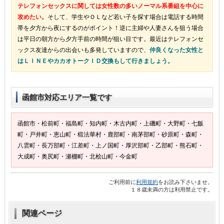
テレフォンセックスに関しては女性数の多いノーマル系番組を中心に
攻めたい。
そして、学生やＯＬなど若い子を探す場合は電話する時間
帯を夕方から夜にするのがポイント！逆に主婦や人妻さんを狙う場合
は平日の朝方から夕方手前の時間が狙い目です。最近はテレフォンセ
ックス友達からの出会いも多発していますので、
仲良くなった女性と
はＬＩＮＥやカカオトークＩＤ交換もして行きましょう。
函館市対応エリア一覧です
函館市・松前町・福島町・知内町・木古内町・上磯町・大野町・七飯
町・戸井町・恵山町・椴法華村・鹿部町・南茅部町・砂原町・森町・
八雲町・長万部町・江差町・上ノ国町・厚沢部町・乙部町・熊石町・
大成町・奥尻町・瀬棚町・北桧山町・今金町
ご利用前に
利用規約
をお読み下さいませ。
１８歳未満の方は利用禁止です。
関連ページ