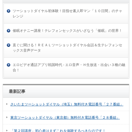
ツーショットダイヤル初体験！目指せ素人即マン「１０日間」のチャ
レンジ
催眠オナニー講座！テレフォンセックスがいざなう「催眠」の世界！
直ぐに聞ける！ＲＥＡＬツーショットダイヤル会話＆生テレフォンセ
ックス音声データ
エロビデオ通話アプリ戦国時代 - エロ音声・Ｈ生放送・出会い３種の融
合！
最新記事
さいたまツーショットダイヤル（埼玉）無料付き電話番号「２７番組」
東京ツーショットダイヤル（東京都）無料付き電話番号「２８番組」
「第２回講座」初心者はまずこれを体験するべきなのです！