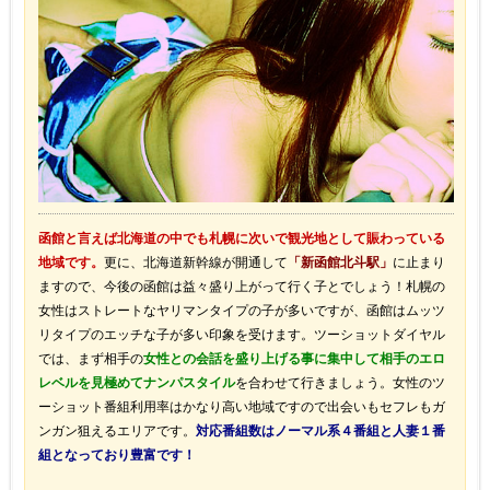
函館と言えば北海道の中でも札幌に次いで観光地として賑わっている
地域です。
更に、北海道新幹線が開通して
「新函館北斗駅」
に止まり
ますので、今後の函館は益々盛り上がって行く子とでしょう！札幌の
女性はストレートなヤリマンタイプの子が多いですが、函館はムッツ
リタイプのエッチな子が多い印象を受けます。ツーショットダイヤル
では、まず相手の
女性との会話を盛り上げる事に集中して相手のエロ
レベルを見極めてナンパスタイル
を合わせて行きましょう。女性のツ
ーショット番組利用率はかなり高い地域ですので出会いもセフレもガ
ンガン狙えるエリアです。
対応番組数はノーマル系４番組と人妻１番
組となっており豊富です！