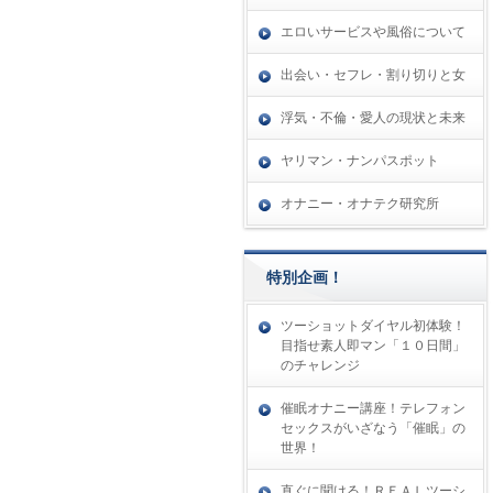
エロいサービスや風俗について
出会い・セフレ・割り切りと女
浮気・不倫・愛人の現状と未来
ヤリマン・ナンパスポット
オナニー・オナテク研究所
特別企画！
ツーショットダイヤル初体験！
目指せ素人即マン「１０日間」
のチャレンジ
催眠オナニー講座！テレフォン
セックスがいざなう「催眠」の
世界！
直ぐに聞ける！ＲＥＡＬツーシ