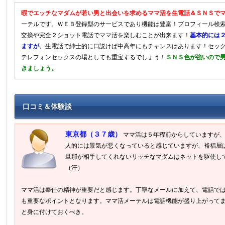
暇でエッチなマダムが若い男と出会いを求めるママ活を生電話＆ＳＮＳで
ーテルです。ＷＥＢ登録型のサービスであり機能は豊富！プロフィール検
交換や完全２ショット電話でママ活を楽しむことが出来ます！
基本的には
ますが、
生電話で紳士的に口説けば中高年にもチャンスはあります！セッ
テレフォンセックスの場としても重宝するでしょう！
ＳＮＳ色が強いので
きましょう。
口コミ＆体験談
東京都（３７歳）
ママ活は５年程前からしていますが、
人的には景気が悪くなっていると感じていますが、裕福層
旦那が相手してくれないリッチなマダムはネットを駆使し
（汗）
ママ活は奉仕の精神が重要だと感じます。丁寧なメールに加えて、電話で
も重要なポイントとなります。ママ活メーテルは電話機能が盛り上がって
と身に付けておくべき。