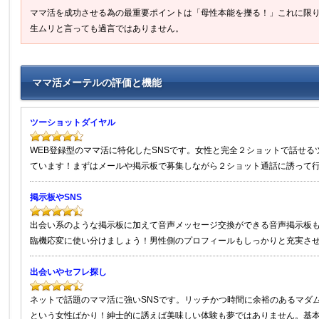
ママ活を成功させる為の最重要ポイントは「母性本能を擽る！」これに限
生ムリと言っても過言ではありません。
ママ活メーテルの評価と機能
ツーショットダイヤル
WEB登録型のママ活に特化したSNSです。女性と完全２ショットで話せ
ています！まずはメールや掲示板で募集しながら２ショット通話に誘って
掲示板やSNS
出会い系のような掲示板に加えて音声メッセージ交換ができる音声掲示板
臨機応変に使い分けましょう！男性側のプロフィールもしっかりと充実さ
出会いやセフレ探し
ネットで話題のママ活に強いSNSです。リッチかつ時間に余裕のあるマダ
という女性ばかり！紳士的に誘えば美味しい体験も夢ではありません。基