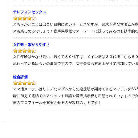
テレフォンセックス
どちらかと言えば出会い目的に強いサービスですが、欲求不満なマダムが
スも楽しめるでしょう！音声掲示板でストレートに誘ってみるのも効率的
女性数・繋がりやすさ
女性年齢はかなり高い。若くて３０代半ば、メイン層は３０代後半から６
流行っている出会いの形態ですので、女性会員も右肩上がりで増加してい
総合評価
ママ活メーテルはリッチなマダムからの逆援助が期待できるマッチングSNS
能に加えて電話での２ショット通話や音声掲示板も用意されていますので
側のプロフィールを充実させるのが攻略のカギです！