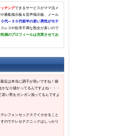
マッチング
できるサービスがママ活メ
索や募集掲示板＆音声掲示板、メール
２０代～３０代前半の若い男性がモテ
クスレスや欲求不満な熟女が多いので
男性側のプロフィールは充実させてお
最近は本当に調子が良いですね！個
はかなり儲かってるんですよね・・・
て若い男をガンガン漁ってるんですよ
はテレフォンセックスでイカせること
ますのでテレセテクニックはしっかり