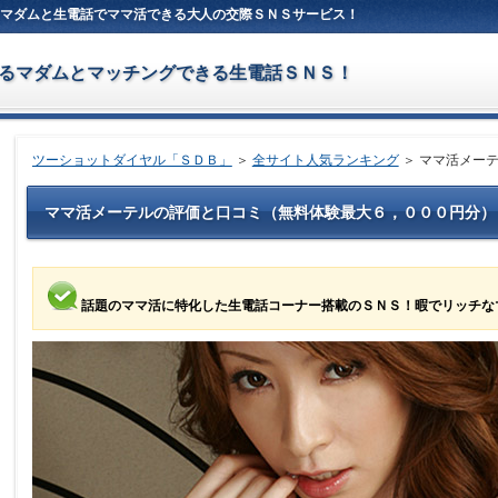
チなマダムと生電話でママ活できる大人の交際ＳＮＳサービス！
るマダムとマッチングできる生電話ＳＮＳ！
ツーショットダイヤル「ＳＤＢ」
＞
全サイト人気ランキング
＞ ママ活メー
ママ活メーテルの評価と口コミ（無料体験最大６，０００円分）
話題のママ活に特化した生電話コーナー搭載のＳＮＳ！暇でリッチな